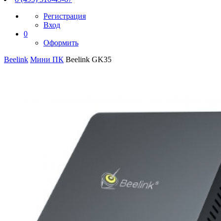
Регистрация
Вход
0
Оформить
Beelink
Мини ПК
Beelink GK35