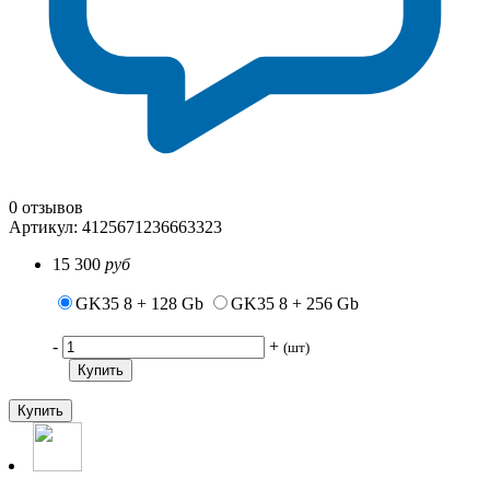
0 отзывов
Артикул:
412567123
6663323
15 300
руб
GK35 8 + 128 Gb
GK35 8 + 256 Gb
-
+
(шт)
Купить
Купить