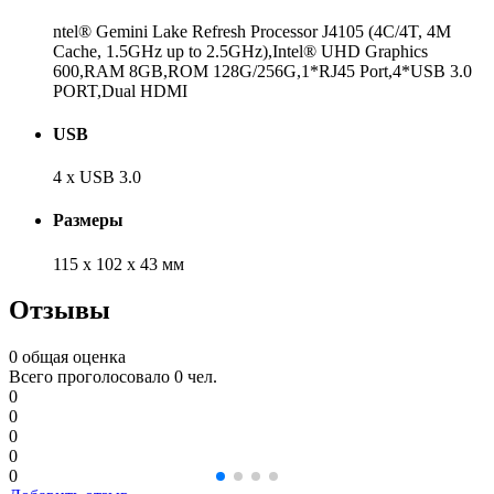
ntel® Gemini Lake Refresh Processor J4105 (4C/4T, 4M
Cache, 1.5GHz up to 2.5GHz),Intel® UHD Graphics
600,RAM 8GB,ROM 128G/256G,1*RJ45 Port,4*USB 3.0
PORT,Dual HDMI
USB
4 x USB 3.0
Размеры
115 x 102 x 43 мм
Отзывы
0
общая оценка
Всего проголосовало 0 чел.
0
0
0
0
0