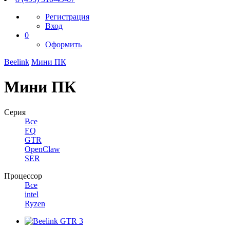
Регистрация
Вход
0
Оформить
Beelink
Мини ПК
Мини ПК
Серия
Все
EQ
GTR
OpenClaw
SER
Процессор
Все
intel
Ryzen