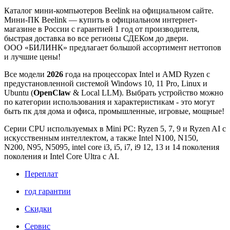
Каталог мини-компьютеров Beelink на официальном сайте.
Мини-ПК Beelink — купить в официальном интернет-
магазине в России с гарантией 1 год от производителя,
быстрая доставка во все регионы СДЕКом до двери.
ООО «БИЛИНК» предлагает большой ассортимент неттопов
и лучшие цены!
Все модели
2026
года на процессорах Intel и AMD Ryzen с
предустановленной системой Windows 10, 11 Pro, Linux и
Ubuntu
(
OpenClaw
& Local LLM)
. Выбрать устройство можно
по категории использования и характеристикам - это могут
быть пк для дома и офиса, промышленные, игровые, мощные!
Серии CPU используемых в Mini PC: Ryzen 5, 7, 9 и Ryzen AI с
искусственным интеллектом, а также Intel N100, N150,
N200, N95, N5095, intel core i3, i5, i7, i9 12, 13 и 14 поколения
поколения и Intel Core Ultra с AI.
Переплат
год гарантии
Скидки
Сервис