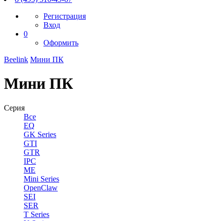
Регистрация
Вход
0
Оформить
Beelink
Мини ПК
Мини ПК
Серия
Все
EQ
GK Series
GTI
GTR
IPC
ME
Mini Series
OpenClaw
SEI
SER
T Series