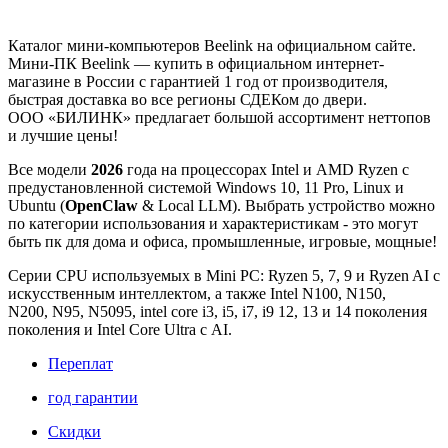
Каталог мини-компьютеров Beelink на официальном сайте.
Мини-ПК Beelink — купить в официальном интернет-
магазине в России с гарантией 1 год от производителя,
быстрая доставка во все регионы СДЕКом до двери.
ООО «БИЛИНК» предлагает большой ассортимент неттопов
и лучшие цены!
Все модели
2026
года на процессорах Intel и AMD Ryzen с
предустановленной системой Windows 10, 11 Pro, Linux и
Ubuntu
(
OpenClaw
& Local LLM)
. Выбрать устройство можно
по категории использования и характеристикам - это могут
быть пк для дома и офиса, промышленные, игровые, мощные!
Серии CPU используемых в Mini PC: Ryzen 5, 7, 9 и Ryzen AI с
искусственным интеллектом, а также Intel N100, N150,
N200, N95, N5095, intel core i3, i5, i7, i9 12, 13 и 14 поколения
поколения и Intel Core Ultra с AI.
Переплат
год гарантии
Скидки